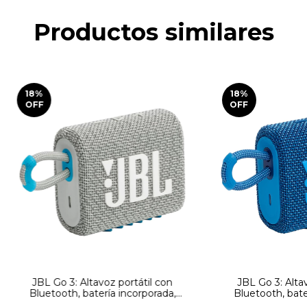
Productos similares
18
%
18
%
OFF
OFF
JBL Go 3: Altavoz portátil con
JBL Go 3: Altav
Bluetooth, batería incorporada,
Bluetooth, bate
función impermeable y a prueba de
función impermea