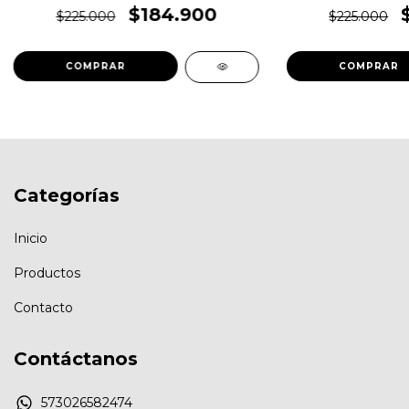
polvo - blanco
polvo 
$184.900
$225.000
$225.000
Categorías
Inicio
Productos
Contacto
Contáctanos
573026582474