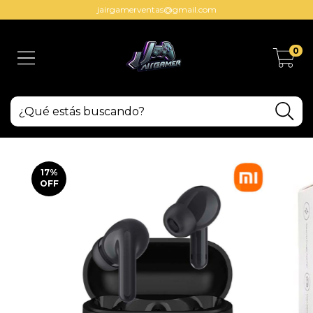
jairgamerventas@gmail.com
0
17
%
OFF