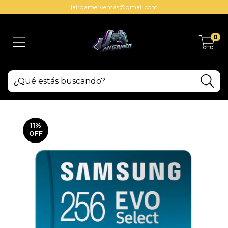
jairgamerventas@gmail.com
0
11
%
OFF