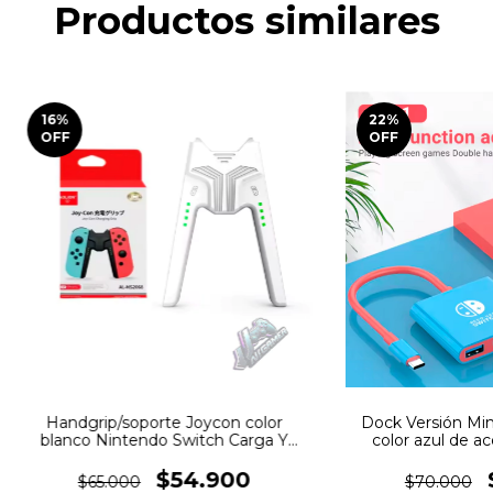
Productos similares
16
%
22
%
OFF
OFF
Handgrip/soporte Joycon color
Dock Versión Mini
blanco Nintendo Switch Carga Y
color azul de a
Juega
Nintend
$54.900
$65.000
$70.000