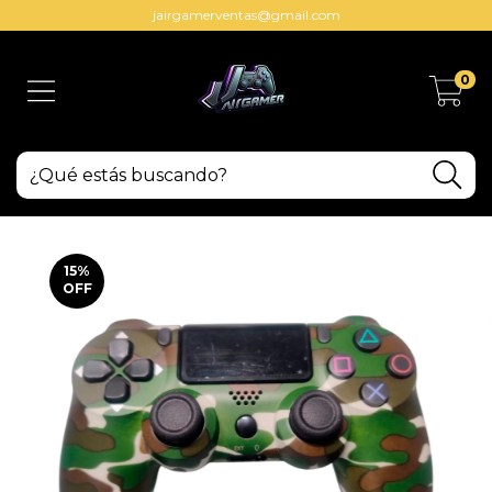
jairgamerventas@gmail.com
0
15
%
OFF