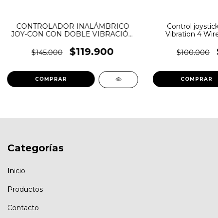
CONTROLADOR INALÁMBRICO
Control joysti
JOY-CON CON DOBLE VIBRACIÓN
Vibration 4 Wire
JOYSTICK PARA NINTENDO
amarillo PlayStati
SWITCH MANDO DE JUEGOS
P
$119.900
$145.000
$100.000
COLORES PURPURA- AMARILLO
GENERICO
Categorías
Inicio
Productos
Contacto