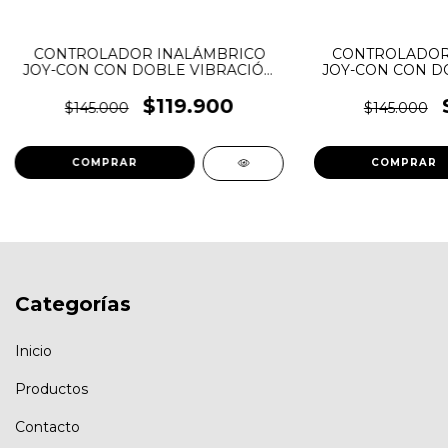
CONTROLADOR INALÁMBRICO
CONTROLADOR
JOY-CON CON DOBLE VIBRACIÓN
JOY-CON CON D
JOYSTICK PARA NINTENDO
JOYSTICK PA
SWITCH MANDO DE JUEGOS
SWITCH MAND
$119.900
$145.000
$145.000
COLORES ROJO - AZUL GENERICO
COLORES V
GENE
Categorías
Inicio
Productos
Contacto