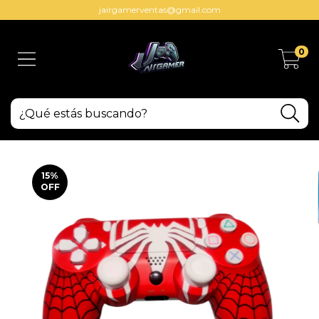
jairgamerventas@gmail.com
0
15
%
OFF